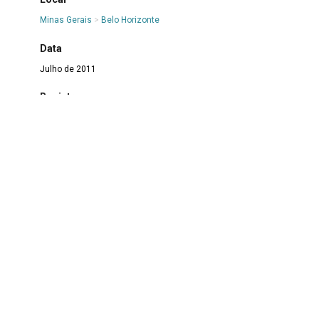
Minas Gerais
>
Belo Horizonte
Data
Julho de 2011
Registro
MS.FT.2021.00078
Integrante
Maria da Conceição Tiago
>
Conceição Tiago
|
Ephigênia
Romualda Lopes Teixeira
>
Ephigênia
|
Joana D'arc
Coutinho
>
Joana D'arc
|
Romancina Ramos de Oliveira
>
Romancina
|
Bernardina de Sena
>
Seninha
Assunto
Aniversários