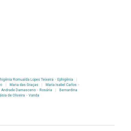
higênia Romualda Lopes Teixeira
>
Ephigênia
|
rc
|
Maria das Graças
|
Maria Isabel Carlos
>
a Andrade Damasceno
>
Rosária
|
Bernardina
sia de Oliveira
>
Vanda