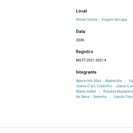
Local
Minas Gerais
>
Virgem da Lapa
Data
2006
Registro
MS.FT.2021.00214
Integrante
Aparecida Silva
>
Aparecida
|
Ep
Joana D'arc Coutinho
>
Joana D'a
Maria Isabel
|
Rosária Madalen
de Sena
>
Seninha
|
Vanda Tomá