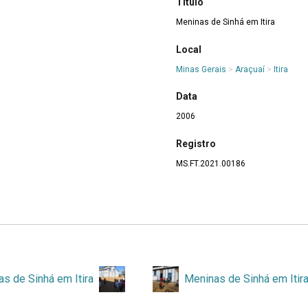
Título
Meninas de Sinhá em Itira
Local
Minas Gerais
>
Araçuaí
>
Itira
Data
2006
Registro
MS.FT.2021.00186
s de Sinhá em Itira
Meninas de Sinhá em Itir