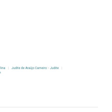
lina
|
Judite de Araújo Carneiro
>
Judite
|
e