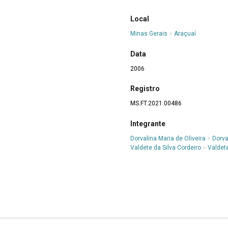
Local
Minas Gerais
>
Araçuaí
Data
2006
Registro
MS.FT.2021.00486
Integrante
Dorvalina Maria de Oliveira
>
Dorva
Valdete da Silva Cordeiro
>
Valdet