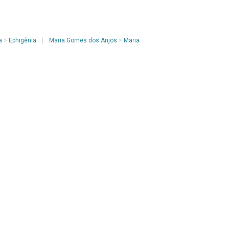
a
>
Ephigênia
|
Maria Gomes dos Anjos
>
Maria
Aniversários de maio, junho e julho de 2011
Voltar para a página de itens