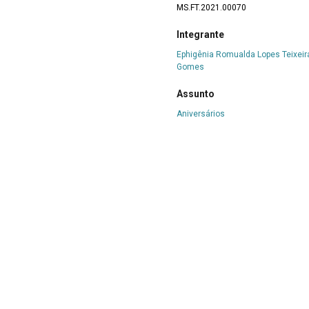
MS.FT.2021.00070
Integrante
Ephigênia Romualda Lopes Teixeir
Gomes
Assunto
Aniversários
Aniversários de maio, junho e julho de 2011