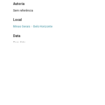
Autoria
Sem referência
Local
Minas Gerais
>
Belo Horizonte
Data
Sem data
Registro
MS.FT.2021.00936
Integrante
Maria da Conceição Tiago
>
Conceição Tiago
|
Ephigênia
Romualda Lopes Teixeira
>
Ephigênia
|
Georgina
Assunção Soares
>
Georgina
|
Georgina Lucas da Silva
Sudário
>
Georgininha
|
Maria das Graças
|
Maria
Gonçalves Santos
>
Mariinha
|
Mercês
|
Neyde
Auxiliadora das Neves
>
Neyde
|
Bernardina de Sena
>
Seninha
|
Terezinha Rodrigues de Campos
>
Terezinha