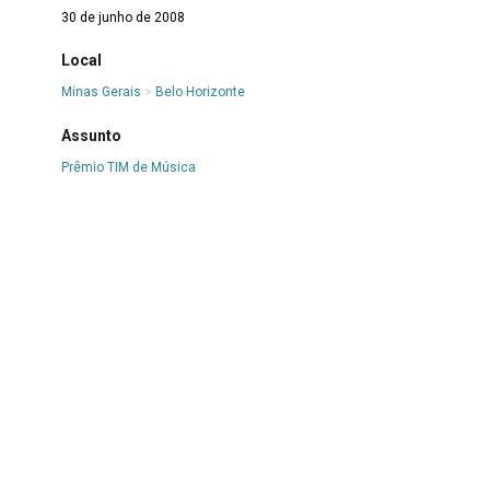
30 de junho de 2008
Local
Minas Gerais
>
Belo Horizonte
Assunto
Prêmio TIM de Música
Integrante
**
Descrição
"O grupo Meninas de Sinhá foi o único representante de
Minas Gerais que voltou para casa com o troféu do 6º
Prêmio Tim. Realizada na quarta-feira à noite, no Theatro
Municipal do Rio de Janeiro" (Redação)
Registro
MS.HE.2021.00059