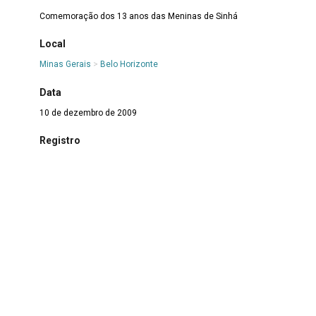
Comemoração dos 13 anos das Meninas de Sinhá
Local
Minas Gerais
>
Belo Horizonte
Data
10 de dezembro de 2009
Registro
MS.FT.2021.00010
Integrante
Aparecida Silva
>
Aparecida
|
Maria da Conceição Tiago
>
Conceição Tiago
|
Domingas Ferreira Alves
>
Domingas
|
Eva Eloy
|
Joana D'arque
|
Maria Isabel Carlos
>
Maria Isabel
|
Maria Gonçalves Santos
>
Mariinha
|
Noêmia Siqueira de Freitas
>
Noêmia
|
Valdete da Silva
Cordeiro
>
Valdete
Assunto