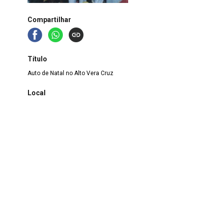
Compartilhar
Título
Auto de Natal no Alto Vera Cruz
Local
Minas Gerais
>
Belo Horizonte
Data
18 de dezembro de 2003
Registro
MS.FT.2021.00710
Assunto
Auto de Natal