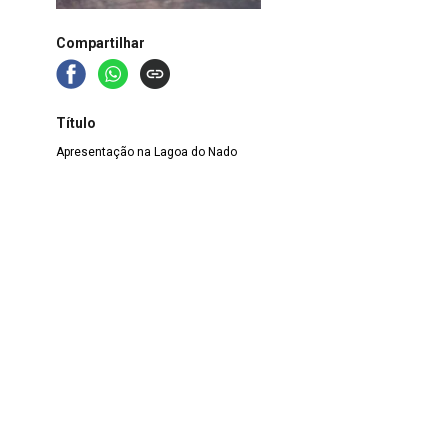
Compartilhar
Título
Apresentação na Lagoa do Nado
Autoria
Cirandeio Cultural
Local
Minas Gerais
>
Belo Horizonte
Registro
MS.FT.2021.00536